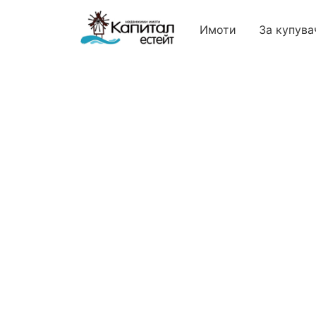
Имоти
За купува