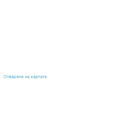
Отваряне на картата
Leaflet
|
©
OpenStreetMap
contributors